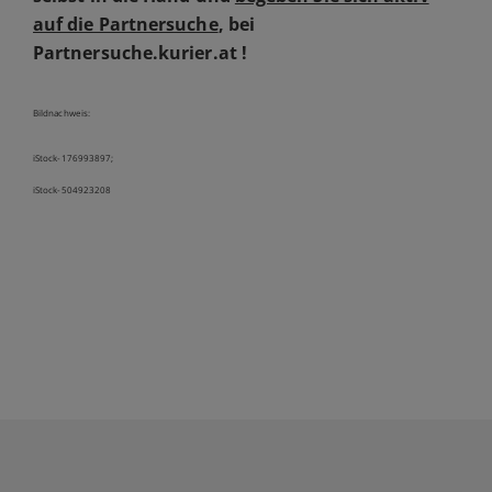
auf die Partnersuche
, bei
Partnersuche.kurier.at !
Bildnachweis:
iStock-176993897;
iStock-504923208