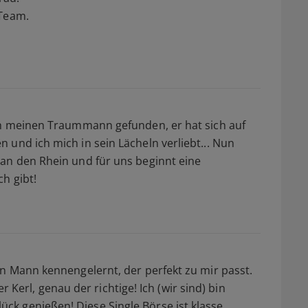
-Team.
ich meinen Traummann gefunden, er hat sich auf
 und ich mich in sein Lächeln verliebt... Nun
 an den Rhein und für uns beginnt eine
h gibt!
en Mann kennengelernt, der perfekt zu mir passt.
ber Kerl, genau der richtige! Ich (wir sind) bin
k genießen! Diese Single Börse ist klasse